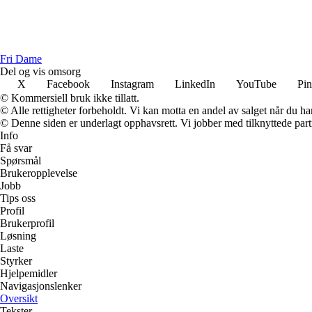
Fri Dame
Del og vis omsorg
X
Facebook
Instagram
LinkedIn
YouTube
Pin
© Kommersiell bruk ikke tillatt.
© Alle rettigheter forbeholdt. Vi kan motta en andel av salget når du h
© Denne siden er underlagt opphavsrett. Vi jobber med tilknyttede partne
Info
Få svar
Spørsmål
Brukeropplevelse
Jobb
Tips oss
Profil
Brukerprofil
Løsning
Laste
Styrker
Hjelpemidler
Navigasjonslenker
Oversikt
Tekster