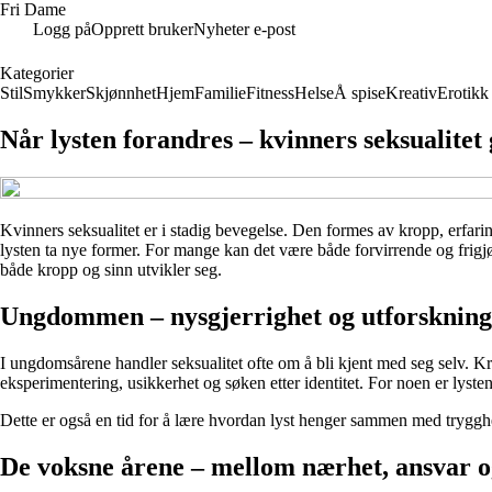
Fri Dame
Logg på
Opprett bruker
Nyheter e-post
Kategorier
Stil
Smykker
Skjønnhet
Hjem
Familie
Fitness
Helse
Å spise
Kreativ
Erotikk
Når lysten forandres – kvinners seksualitet 
Kvinners seksualitet er i stadig bevegelse. Den formes av kropp, erfari
lysten ta nye former. For mange kan det være både forvirrende og frigjør
både kropp og sinn utvikler seg.
Ungdommen – nysgjerrighet og utforskning
I ungdomsårene handler seksualitet ofte om å bli kjent med seg selv. K
eksperimentering, usikkerhet og søken etter identitet. For noen er lysten
Dette er også en tid for å lære hvordan lyst henger sammen med tryggh
De voksne årene – mellom nærhet, ansvar o