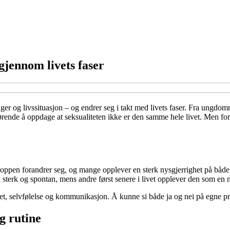
gjennom livets faser
nger og livssituasjon – og endrer seg i takt med livets faser. Fra ungd
ende å oppdage at seksualiteten ikke er den samme hele livet. Men forand
roppen forandrer seg, og mange opplever en sterk nysgjerrighet på både
 sterk og spontan, mens andre først senere i livet opplever den som en na
et, selvfølelse og kommunikasjon. Å kunne si både ja og nei på egne pr
g rutine