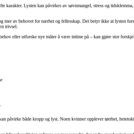
en ofte karakter. Lysten kan påvirkes av søvnmangel, stress og tidsklem
g mer av behovet for nærhet og fellesskap. Det betyr ikke at lysten fors
n trivsel.
hov eller utforske nye måter å være intime på – kan gjøre stor forskjel
se
r
n påvirke både kropp og lyst. Noen kvinner opplever tørrhet, hetetokter