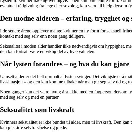
Lysten forsvinner ikke nødvendigvis – den kan bare endre form. For noe
eventuelt rådgivning fra lege eller sexolog, kan være til hjelp dersom f
Den modne alderen – erfaring, trygghet og 
I de senere årene opplever mange kvinner en ny form for seksuell frihe
kontakt med seg selv enn noen gang tidligere.
Seksualitet i moden alder handler ikke nødvendigvis om hyppighet, men o
den kan fortsatt være en viktig del av livskvaliteten.
Når lysten forandres – og hva du kan gjøre
Uansett alder er det helt normalt at lysten svinger. Det viktigste er å m
livssituasjon – og den kan komme tilbake når man gir seg selv tid og r
Noen ganger kan det være nyttig å snakke med en fagperson dersom lysten
med seg selv og med en partner.
Seksualitet som livskraft
Kvinners seksualitet er ikke bundet til alder, men til livskraft. Den ka
kan gi større selvforståelse og glede.