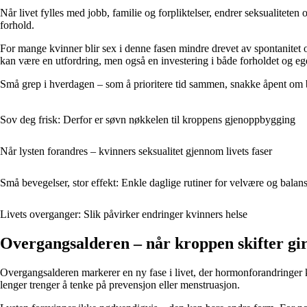
Når livet fylles med jobb, familie og forpliktelser, endrer seksualitet
forhold.
For mange kvinner blir sex i denne fasen mindre drevet av spontanitet o
kan være en utfordring, men også en investering i både forholdet og ege
Små grep i hverdagen – som å prioritere tid sammen, snakke åpent om be
Sov deg frisk: Derfor er søvn nøkkelen til kroppens gjenoppbygging
Når lysten forandres – kvinners seksualitet gjennom livets faser
Små bevegelser, stor effekt: Enkle daglige rutiner for velvære og balan
Livets overganger: Slik påvirker endringer kvinners helse
Overgangsalderen – når kroppen skifter gi
Overgangsalderen markerer en ny fase i livet, der hormonforandringer ka
lenger trenger å tenke på prevensjon eller menstruasjon.