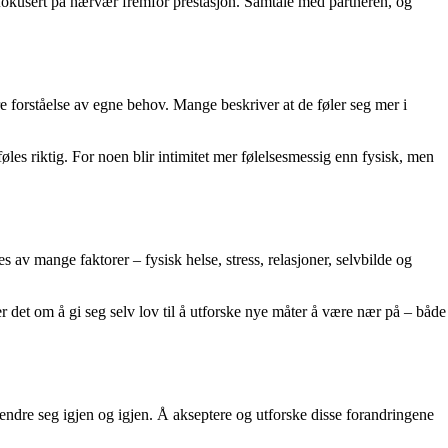
 fokusert på nærvær fremfor prestasjon. Samtale med partneren, og
e forståelse av egne behov. Mange beskriver at de føler seg mer i
les riktig. For noen blir intimitet mer følelsesmessig enn fysisk, men
s av mange faktorer – fysisk helse, stress, relasjoner, selvbilde og
 det om å gi seg selv lov til å utforske nye måter å være nær på – både
n endre seg igjen og igjen. Å akseptere og utforske disse forandringene