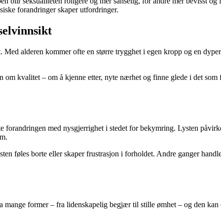
n blir seksualiteten roligere og mer sanselig, for andre mer bevisst og
ysiske forandringer skaper utfordringer.
selvinnsikt
t. Med alderen kommer ofte en større trygghet i egen kropp og en dyper
m kvalitet – om å kjenne etter, nyte nærhet og finne glede i det som fø
øte forandringen med nysgjerrighet i stedet for bekymring. Lysten påvirke
om.
 føles borte eller skaper frustrasjon i forholdet. Andre ganger handler
n ta mange former – fra lidenskapelig begjær til stille ømhet – og den ka