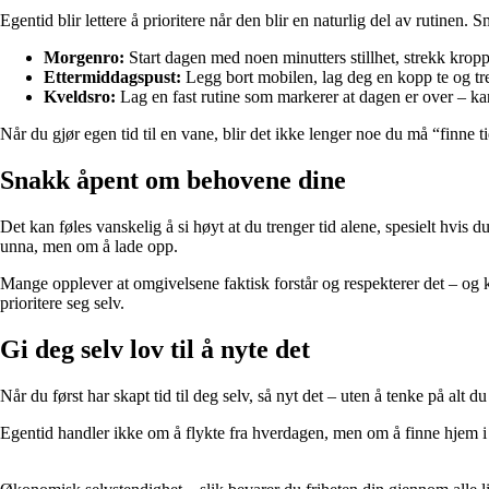
Egentid blir lettere å prioritere når den blir en naturlig del av rutinen. S
Morgenro:
Start dagen med noen minutters stillhet, strekk kroppen
Ettermiddagspust:
Legg bort mobilen, lag deg en kopp te og tre
Kveldsro:
Lag en fast rutine som markerer at dagen er over – kan
Når du gjør egen tid til en vane, blir det ikke lenger noe du må “finne ti
Snakk åpent om behovene dine
Det kan føles vanskelig å si høyt at du trenger tid alene, spesielt hvis d
unna, men om å lade opp.
Mange opplever at omgivelsene faktisk forstår og respekterer det – og kan
prioritere seg selv.
Gi deg selv lov til å nyte det
Når du først har skapt tid til deg selv, så nyt det – uten å tenke på alt 
Egentid handler ikke om å flykte fra hverdagen, men om å finne hjem i