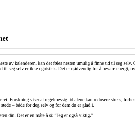
het
t meste av kalenderen, kan det føles nesten umulig å finne tid til seg sel
 til seg selv er ikke egoistisk. Det er nødvendig for å bevare energi, o
æret. Forskning viser at regelmessig tid alene kan redusere stress, forb
 stede – både for deg selv og for dem du er glad i.
teten din. Det er en måte å si: “Jeg er også viktig.”