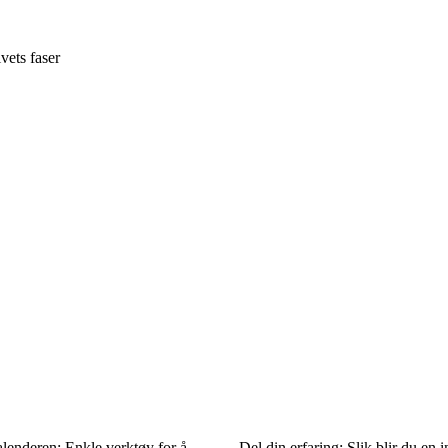
vets faser
alenderen: Enkle verktøy for å
Del din erfaring: Slik blir du en 