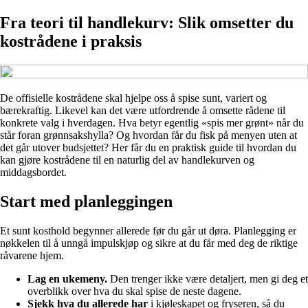
Fra teori til handlekurv: Slik omsetter du
kostrådene i praksis
De offisielle kostrådene skal hjelpe oss å spise sunt, variert og
bærekraftig. Likevel kan det være utfordrende å omsette rådene til
konkrete valg i hverdagen. Hva betyr egentlig «spis mer grønt» når du
står foran grønnsakshylla? Og hvordan får du fisk på menyen uten at
det går utover budsjettet? Her får du en praktisk guide til hvordan du
kan gjøre kostrådene til en naturlig del av handlekurven og
middagsbordet.
Start med planleggingen
Et sunt kosthold begynner allerede før du går ut døra. Planlegging er
nøkkelen til å unngå impulskjøp og sikre at du får med deg de riktige
råvarene hjem.
Lag en ukemeny.
Den trenger ikke være detaljert, men gi deg et
overblikk over hva du skal spise de neste dagene.
Sjekk hva du allerede har
i kjøleskapet og fryseren, så du