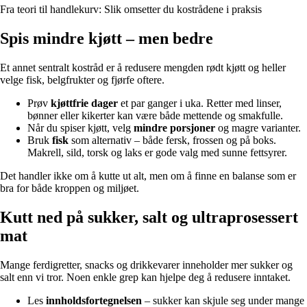
Fra teori til handlekurv: Slik omsetter du kostrådene i praksis
Spis mindre kjøtt – men bedre
Et annet sentralt kostråd er å redusere mengden rødt kjøtt og heller
velge fisk, belgfrukter og fjørfe oftere.
Prøv
kjøttfrie dager
et par ganger i uka. Retter med linser,
bønner eller kikerter kan være både mettende og smakfulle.
Når du spiser kjøtt, velg
mindre porsjoner
og magre varianter.
Bruk
fisk
som alternativ – både fersk, frossen og på boks.
Makrell, sild, torsk og laks er gode valg med sunne fettsyrer.
Det handler ikke om å kutte ut alt, men om å finne en balanse som er
bra for både kroppen og miljøet.
Kutt ned på sukker, salt og ultraprosessert
mat
Mange ferdigretter, snacks og drikkevarer inneholder mer sukker og
salt enn vi tror. Noen enkle grep kan hjelpe deg å redusere inntaket.
Les
innholdsfortegnelsen
– sukker kan skjule seg under mange