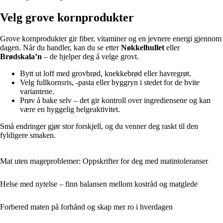
Velg grove kornprodukter
Grove kornprodukter gir fiber, vitaminer og en jevnere energi gjennom
dagen. Når du handler, kan du se etter
Nøkkelhullet
eller
Brødskala’n
– de hjelper deg å velge grovt.
Bytt ut loff med grovbrød, knekkebrød eller havregrøt.
Velg fullkornsris, -pasta eller byggryn i stedet for de hvite
variantene.
Prøv å bake selv – det gir kontroll over ingrediensene og kan
være en hyggelig helgeaktivitet.
Små endringer gjør stor forskjell, og du venner deg raskt til den
fyldigere smaken.
Mat uten mageproblemer: Oppskrifter for deg med matintoleranser
Helse med nytelse – finn balansen mellom kostråd og matglede
Forbered maten på forhånd og skap mer ro i hverdagen