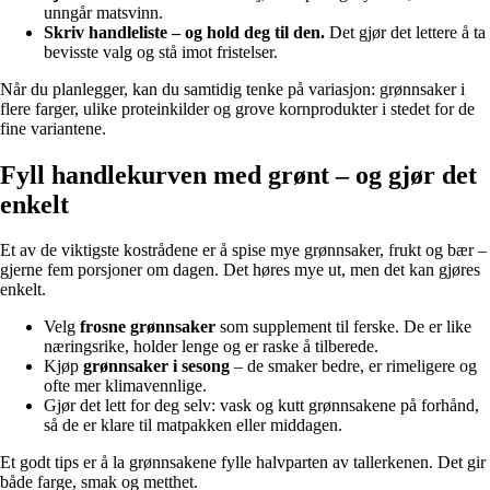
unngår matsvinn.
Skriv handleliste – og hold deg til den.
Det gjør det lettere å ta
bevisste valg og stå imot fristelser.
Når du planlegger, kan du samtidig tenke på variasjon: grønnsaker i
flere farger, ulike proteinkilder og grove kornprodukter i stedet for de
fine variantene.
Fyll handlekurven med grønt – og gjør det
enkelt
Et av de viktigste kostrådene er å spise mye grønnsaker, frukt og bær –
gjerne fem porsjoner om dagen. Det høres mye ut, men det kan gjøres
enkelt.
Velg
frosne grønnsaker
som supplement til ferske. De er like
næringsrike, holder lenge og er raske å tilberede.
Kjøp
grønnsaker i sesong
– de smaker bedre, er rimeligere og
ofte mer klimavennlige.
Gjør det lett for deg selv: vask og kutt grønnsakene på forhånd,
så de er klare til matpakken eller middagen.
Et godt tips er å la grønnsakene fylle halvparten av tallerkenen. Det gir
både farge, smak og metthet.