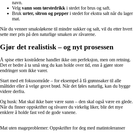
navn.
Velg
vann som tørstedrikk
i stedet for brus og saft.
Bruk
urter, sitron og pepper
i stedet for ekstra salt når du lager
mat.
Når du venner smaksløkene til mindre sukker og salt, vil du etter hvert
sette mer pris på den naturlige smaken av råvarene.
Gjør det realistisk – og nyt prosessen
Å spise etter kostrådene handler ikke om perfeksjon, men om retning.
Det er bedre å ta små steg du kan holde over tid, enn å gjøre store
endringer som ikke varer.
Start med ett fokusområde – for eksempel å få grønnsaker til alle
måltider eller å velge grovt brød. Når det føles naturlig, kan du bygge
videre derfra.
Og husk: Mat skal ikke bare være sunn – den skal også være en glede.
Når du finner oppskrifter og råvarer du virkelig liker, blir det mye
enklere å holde fast ved de gode vanene.
Mat uten mageproblemer: Oppskrifter for deg med matintoleranser