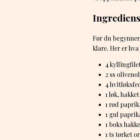
Ingrediens
Før du begynner 
klare. Her er hva
4 kyllingfile
2 ss olivenol
4 hvitløksfe
1 løk, hakket
1 rød paprik
1 gul paprika
1 boks hakk
1 ts tørket 