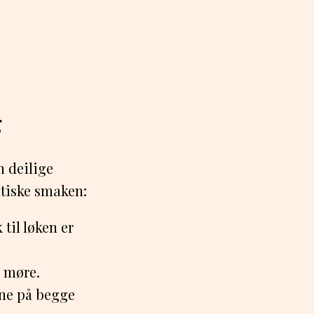
g
n deilige
ntiske smaken:
 til løken er
r møre.
une på begge