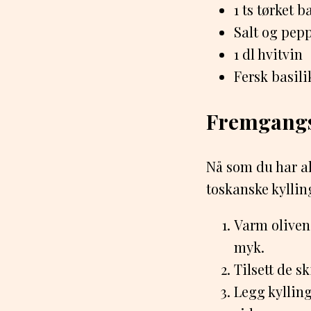
1 ts tørket 
Salt og pep
1 dl hvitvin
Fersk basili
Fremgangsm
Nå som du har al
toskanske kyllin
Varm oliveno
myk.
Tilsett de s
Legg kylling