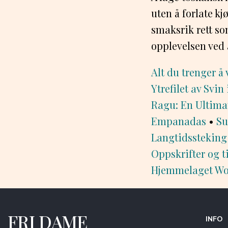
uten å forlate k
smaksrik rett so
opplevelsen ved
Alt du trenger å
Ytrefilet av Svin
Ragu: En Ultimat
Empanadas
•
Su
Langtidssteking 
Oppskrifter og ti
Hjemmelaget Wok
FRI DAME
INFO