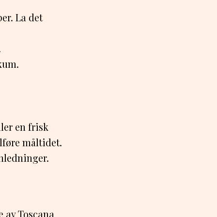
er. La det
.
ikum.
er en frisk
lføre måltidet.
nledninger.
ne av Toscana