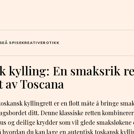
SE
Å SPISE
KREATIV
EROTIKK
 kylling: En smaksrik re
t av Toscana
 toskansk kyllingrett er en flott måte å bringe sm
agsbordet ditt. Denne klassiske retten kombinerer 
us og deilige krydder som vil glede smaksløkene 
å hvordan du kan lage en autentisk toskansk kyll