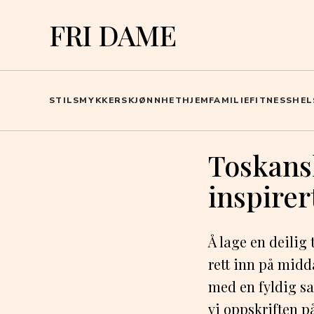
FRI DAME
STIL
SMYKKER
SKJØNNHET
HJEM
FAMILIE
FITNESS
HEL
Toskansk
inspirer
Å lage en deilig
rett inn på midd
med en fyldig sa
vi oppskriften p