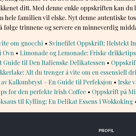
jøkkenet ditt. Med denne enkle oppskriften kan du 
m hele familien vil elske. Nyt denne autentiske to
 å følge trinnene og servere en minneverdig midd
 vite om gnocchi
•
Svinefilet Oppskrift: Helstekt In
 i Ovn
•
Limonade og Lemonade: Friske drikketip
 Guide til Den Italienske Delikatessen
•
Oppskrif
kkerlake: Alt du trenger å vite om en essensiell d
av Kalkunbryst – En Guide til Perfeksjon
•
Irske 
ps for den perfekte Irish Coffee
•
Oppskrift på M
saus til Kylling: En Delikat Essens i Wokkoking
PROFIL