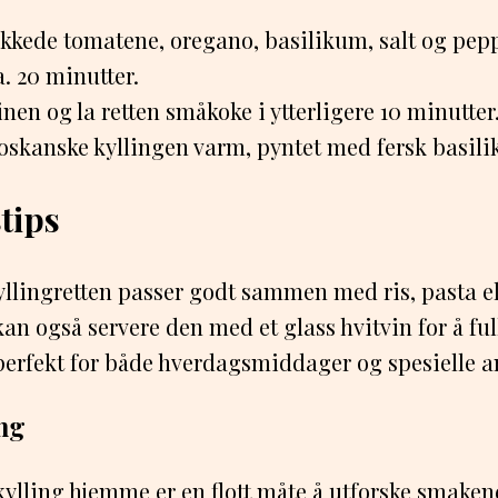
akkede tomatene, oregano, basilikum, salt og pepp
. 20 minutter.
vinen og la retten småkoke i ytterligere 10 minutter
toskanske kyllingen varm, pyntet med fersk basil
tips
llingretten passer godt sammen med ris, pasta ell
an også servere den med et glass hvitvin for å ful
perfekt for både hverdagsmiddager og spesielle a
ng
kylling hjemme er en flott måte å utforske smake