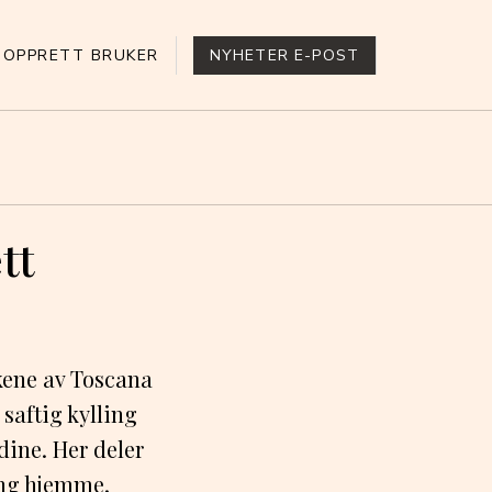
OPPRETT BRUKER
NYHETER E-POST
tt
akene av Toscana
saftig kylling
dine. Her deler
ing hjemme.