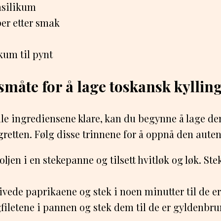
basilikum
per etter smak
kum til pynt
åte for å lage toskansk kyllin
le ingrediensene klare, kan du begynne å lage de
gretten. Følg disse trinnene for å oppnå den aute
ljen i en stekepanne og tilsett hvitløk og løk. Stek
kivede paprikaene og stek i noen minutter til de e
filetene i pannen og stek dem til de er gyldenbr