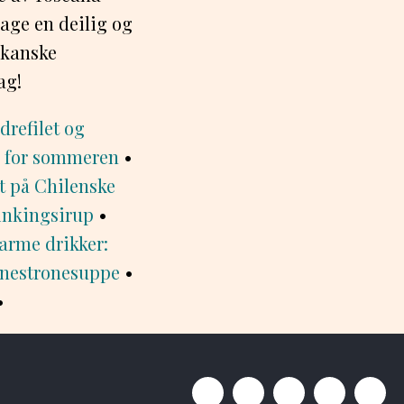
lage en deilig og
skanske
ag!
drefilet og
s for sommeren
•
t på Chilenske
rinkingsirup
•
varme drikker:
inestronesuppe
•
•