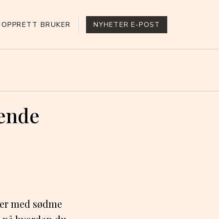
OPPRETT BRUKER
NYHETER E-POST
nende
aker med sødme