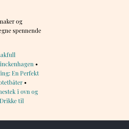
smaker og
 egne spennende
akfull
Finckenhagen
•
ng: En Perfekt
otetbåter
•
stek i ovn og
Drikke til