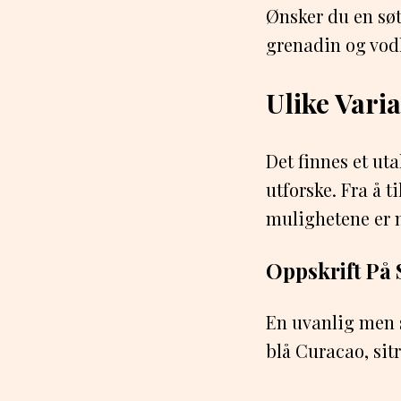
Ønsker du en søt
grenadin og vodk
Ulike Vari
Det finnes et ut
utforske. Fra å t
mulighetene er
Oppskrift På 
En uvanlig men s
blå Curacao, sitr