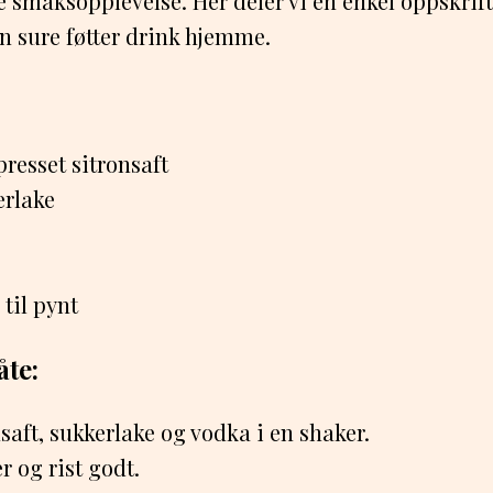
 smaksopplevelse. Her deler vi en enkel oppskrif
n sure føtter drink hjemme.
presset sitronsaft
erlake
 til pynt
te:
saft, sukkerlake og vodka i en shaker.
er og rist godt.