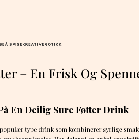
SE
Å SPISE
KREATIV
EROTIKK
tter – En Frisk Og Spen
På En Deilig Sure Føtter Drink
en populær type drink som kombinerer syrlige sm