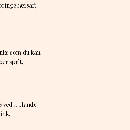
 bringebærsaft,
rinks som du kan
per sprit,
s ved å blande
rink.