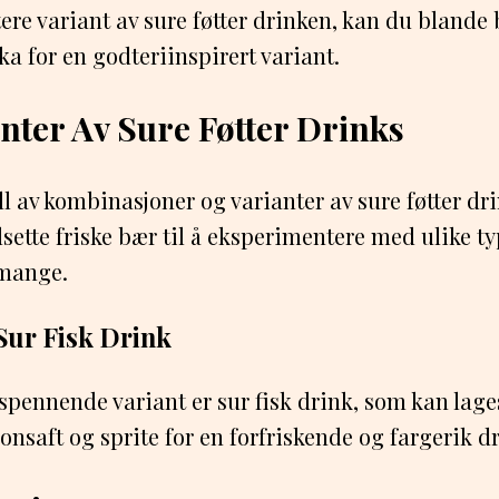
ere variant av sure føtter drinken, kan du blande
a for en godteriinspirert variant.
anter Av Sure Føtter Drinks
all av kombinasjoner og varianter av sure føtter d
ilsette friske bær til å eksperimentere med ulike ty
 mange.
Sur Fisk Drink
pennende variant er sur fisk drink, som kan lage
onsaft og sprite for en forfriskende og fargerik d