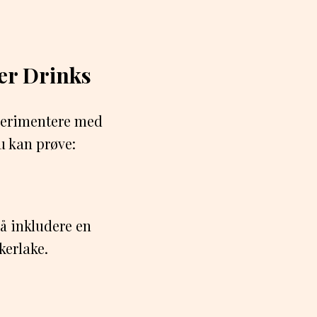
er Drinks
sperimentere med
u kan prøve:
 å inkludere en
kerlake.