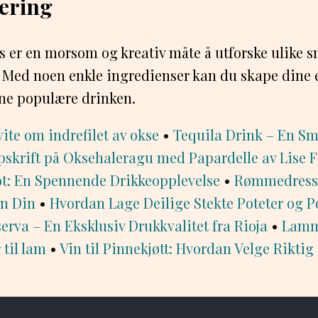
ring
ks er en morsom og kreativ måte å utforske ulike 
. Med noen enkle ingredienser kan du skape dine
nne populære drinken.
vite om indrefilet av okse
•
Tequila Drink – En Sm
skrift på Oksehaleragu med Papardelle av Lise 
ot: En Spennende Drikkeopplevelse
•
Rømmedressi
en Din
•
Hvordan Lage Deilige Stekte Poteter og P
erva – En Eksklusiv Drukkvalitet fra Rioja
•
Lamme
 til lam
•
Vin til Pinnekjøtt: Hvordan Velge Riktig 