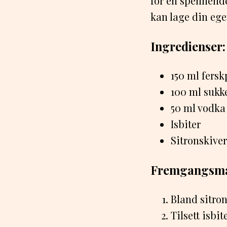
for en spennende
kan lage din ege
Ingredienser:
150 ml fersk
100 ml sukk
50 ml vodka
Isbiter
Sitronskiver
Fremgangsmå
Bland sitron
Tilsett isbit