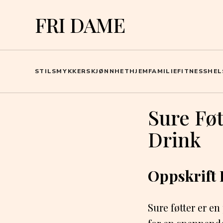
FRI DAME
STIL
SMYKKER
SKJØNNHET
HJEM
FAMILIE
FITNESS
HEL
Sure Fø
Drink
Oppskrift 
Sure føtter er 