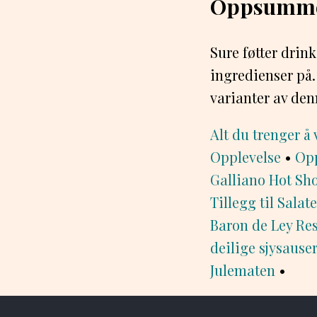
Oppsumme
Sure føtter drin
ingredienser på
varianter av de
Alt du trenger å 
Opplevelse
•
Opp
Galliano Hot Sh
Tillegg til Salat
Baron de Ley Res
deilige sjysauser
Julematen
•