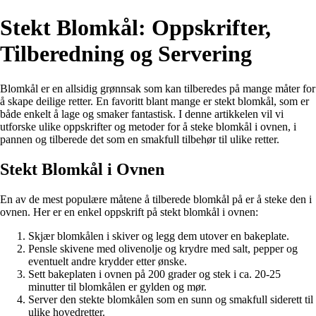
Stekt Blomkål: Oppskrifter,
Tilberedning og Servering
Blomkål er en allsidig grønnsak som kan tilberedes på mange måter for
å skape deilige retter. En favoritt blant mange er stekt blomkål, som er
både enkelt å lage og smaker fantastisk. I denne artikkelen vil vi
utforske ulike oppskrifter og metoder for å steke blomkål i ovnen, i
pannen og tilberede det som en smakfull tilbehør til ulike retter.
Stekt Blomkål i Ovnen
En av de mest populære måtene å tilberede blomkål på er å steke den i
ovnen. Her er en enkel oppskrift på stekt blomkål i ovnen:
Skjær blomkålen i skiver og legg dem utover en bakeplate.
Pensle skivene med olivenolje og krydre med salt, pepper og
eventuelt andre krydder etter ønske.
Sett bakeplaten i ovnen på 200 grader og stek i ca. 20-25
minutter til blomkålen er gylden og mør.
Server den stekte blomkålen som en sunn og smakfull siderett til
ulike hovedretter.