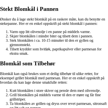
Stekt Blomkål i Pannen
Ønsker du å lage stekt blomkål på en raskere måte, kan du benytte en
stekepanne. Her er en enkel oppskrift på stekt blomkål i pannen:
Varm opp litt olivenolje i en panne på middels varme.
Skjær blomkålen i mindre biter og tilsett dem i pannen.
Stek blomkålen i ca. 10-15 minutter til den er gyllen og
gjennomstekt.
Tilsett krydder som hvitløk, paprikapulver eller parmesan for
ekstra smak.
Blomkål som Tilbehør
Blomkål kan også brukes som et deilig tilbehør til ulike retter, for
eksempel grillet blomkål med parmesan. Her er en enkel oppskrift på
hvordan du kan lage denne smakfulle retten:
Kutt blomkålen i store skiver og pensle dem med olivenolje.
Grill blomkålen på middels varme til den er møre og får fine
grillstriper.
Ta blomkålen av grillen og dryss over revet parmesan, sitronsaft
og litt salt og pepper.