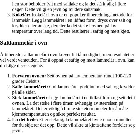
i en stor beholder fylt med saltlake og la det stå kjølig i flere
dager. Dette vil gi en jevn og mildere saltsmak.
Kokelår:
Kokelår i ovn er en populær tilberedningsmetode for
lammelår. Legg lammelåret i en ildfast form, dryss over salt og
krydder etter ønske, deretter la det steke i ovnen på lav
temperatur over lang tid. Dette resulterer i saftig og mørt kjøtt.
Saltlammelår i ovn
Å tilberede saltlammelår i ovn krever litt tålmodighet, men resultatet er
vel verdt ventetiden. For å oppnå et saftig og mørt lammelår i ovn, kan
du følge disse stegene:
Forvarm ovnen:
Sett ovnen på lav temperatur, rundt 100-120
grader Celsius.
Salte lammelåret:
Gni lammelåret godt inn med salt og krydder
på alle sider.
Stek lammelåret:
Legg lammelåret i en ildfast form og sett det i
ovnen. La det steke i flere timer, avhengig av størrelsen på
lammelåret. Det er viktig å bruke steketermometer for å måle
kjernetemperaturen og sikre perfekt resultat.
La det hvile:
Etter steking, la lammelåret hvile i noen minutter
før du skjærer det opp. Dette vil sikre at kjøttsaftene fordeler seg
jevnt.