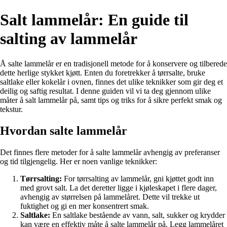
Salt lammelår: En guide til
salting av lammelår
Å salte lammelår er en tradisjonell metode for å konservere og tilberede
dette herlige stykket kjøtt. Enten du foretrekker å tørrsalte, bruke
saltlake eller kokelår i ovnen, finnes det ulike teknikker som gir deg et
deilig og saftig resultat. I denne guiden vil vi ta deg gjennom ulike
måter å salt lammelår på, samt tips og triks for å sikre perfekt smak og
tekstur.
Hvordan salte lammelår
Det finnes flere metoder for å salte lammelår avhengig av preferanser
og tid tilgjengelig. Her er noen vanlige teknikker:
Tørrsalting:
For tørrsalting av lammelår, gni kjøttet godt inn
med grovt salt. La det deretter ligge i kjøleskapet i flere dager,
avhengig av størrelsen på lammelåret. Dette vil trekke ut
fuktighet og gi en mer konsentrert smak.
Saltlake:
En saltlake bestående av vann, salt, sukker og krydder
kan være en effektiv måte å salte lammelår på. Legg lammelåret