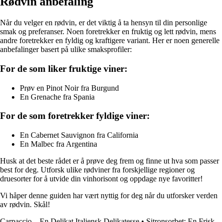
Rødvin anbefaling
Når du velger en rødvin, er det viktig å ta hensyn til din personlige
smak og preferanser. Noen foretrekker en fruktig og lett rødvin, mens
andre foretrekker en fyldig og kraftigere variant. Her er noen generelle
anbefalinger basert på ulike smaksprofiler:
For de som liker fruktige viner:
Prøv en Pinot Noir fra Burgund
En Grenache fra Spania
For de som foretrekker fyldige viner:
En Cabernet Sauvignon fra California
En Malbec fra Argentina
Husk at det beste rådet er å prøve deg frem og finne ut hva som passer
best for deg. Utforsk ulike rødviner fra forskjellige regioner og
druesorter for å utvide din vinhorisont og oppdage nye favoritter!
Vi håper denne guiden har vært nyttig for deg når du utforsker verden
av rødvin. Skål!
Carpaccio – En Delikat Italiensk Delikatesse
•
Sitronsorbet: En Frisk