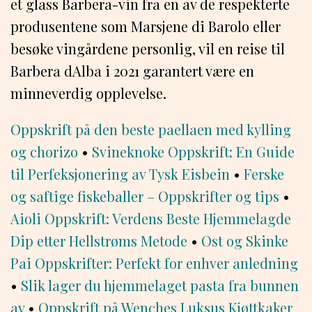
et glass Barbera-vin fra en av de respekterte
produsentene som Marsjene di Barolo eller
besøke vingårdene personlig, vil en reise til
Barbera dAlba i 2021 garantert være en
minneverdig opplevelse.
Oppskrift på den beste paellaen med kylling
og chorizo
•
Svineknoke Oppskrift: En Guide
til Perfeksjonering av Tysk Eisbein
•
Ferske
og saftige fiskeballer – Oppskrifter og tips
•
Aioli Oppskrift: Verdens Beste Hjemmelagde
Dip etter Hellstrøms Metode
•
Ost og Skinke
Pai Oppskrifter: Perfekt for enhver anledning
•
Slik lager du hjemmelaget pasta fra bunnen
av
•
Oppskrift på Wenches Luksus Kjøttkaker