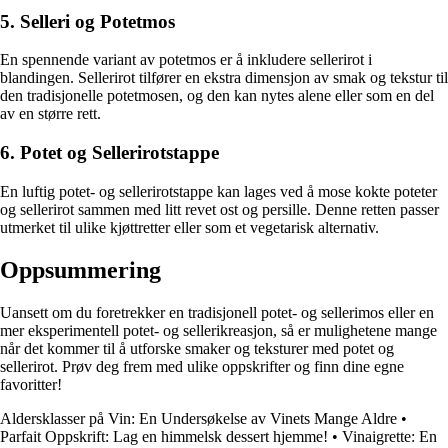
5. Selleri og Potetmos
En spennende variant av potetmos er å inkludere sellerirot i
blandingen. Sellerirot tilfører en ekstra dimensjon av smak og tekstur til
den tradisjonelle potetmosen, og den kan nytes alene eller som en del
av en større rett.
6. Potet og Sellerirotstappe
En luftig potet- og sellerirotstappe kan lages ved å mose kokte poteter
og sellerirot sammen med litt revet ost og persille. Denne retten passer
utmerket til ulike kjøttretter eller som et vegetarisk alternativ.
Oppsummering
Uansett om du foretrekker en tradisjonell potet- og sellerimos eller en
mer eksperimentell potet- og sellerikreasjon, så er mulighetene mange
når det kommer til å utforske smaker og teksturer med potet og
sellerirot. Prøv deg frem med ulike oppskrifter og finn dine egne
favoritter!
Aldersklasser på Vin: En Undersøkelse av Vinets Mange Aldre
•
Parfait Oppskrift: Lag en himmelsk dessert hjemme!
•
Vinaigrette: En