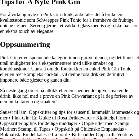
Tips for Å Nyte Pink Gin
For å virkelig nyte en Pink Gin-drink, anbefales det å bruke en
kvalitetstonic som Schweppes Pink Tonic for å fremheve de fruktige
notene i ginen. Server gjerne i et vakkert glass med is og friske bær for
en ekstra touch av eleganse.
Oppsummering
Pink Gin er en spennende kategori innen gin-verdenen, og det finnes et
utall muligheter for å eksperimentere med ulike smaker og
kombinasjoner. Uansett om du foretrekker en enkel Pink Gin Tonic
eller en mer kompleks cocktail, vil denne rosa drikken definitivt
imponere både gjester og ganen din.
Så neste gang du er på utkikk etter en spennende og velsmakende
drink, ikke nøl med å prøve en Pink Gin-variant og la deg forføre av
den unike fargen og smaken!
Sauser til lam: Oppskrifter og tips for sauser til lammelår, lammestek og
mer
•
Pink Gin: En Guide til Rosa Drikkevarer
•
Kjøttdeig i form:
Oppskrifter og tips for deilige middager
•
Oppskrifter med Scampi:
Marinert Scampi til Tapas
•
Oppskrift på Chilenske Empanadas
•
Boknafisk: En delikatesse fra nord
•
Biffsnadder Oppskrift: Verdens