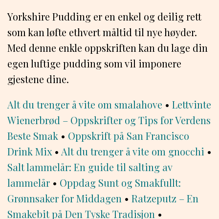
Yorkshire Pudding er en enkel og deilig rett
som kan løfte ethvert måltid til nye høyder.
Med denne enkle oppskriften kan du lage din
egen luftige pudding som vil imponere
gjestene dine.
Alt du trenger å vite om smalahove
•
Lettvinte
Wienerbrød – Oppskrifter og Tips for Verdens
Beste Smak
•
Oppskrift på San Francisco
Drink Mix
•
Alt du trenger å vite om gnocchi
•
Salt lammelår: En guide til salting av
lammelår
•
Oppdag Sunt og Smakfullt:
Grønnsaker for Middagen
•
Ratzeputz – En
Smakebit på Den Tyske Tradisjon
•