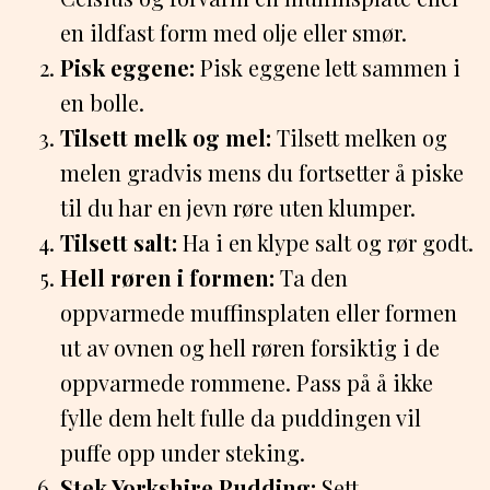
en ildfast form med olje eller smør.
Pisk eggene:
Pisk eggene lett sammen i
en bolle.
Tilsett melk og mel:
Tilsett melken og
melen gradvis mens du fortsetter å piske
til du har en jevn røre uten klumper.
Tilsett salt:
Ha i en klype salt og rør godt.
Hell røren i formen:
Ta den
oppvarmede muffinsplaten eller formen
ut av ovnen og hell røren forsiktig i de
oppvarmede rommene. Pass på å ikke
fylle dem helt fulle da puddingen vil
puffe opp under steking.
Stek Yorkshire Pudding:
Sett