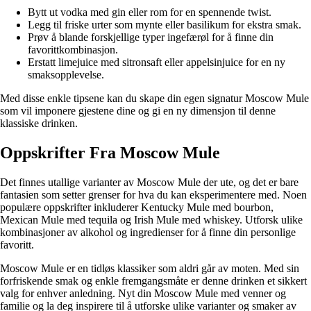
Bytt ut vodka med gin eller rom for en spennende twist.
Legg til friske urter som mynte eller basilikum for ekstra smak.
Prøv å blande forskjellige typer ingefærøl for å finne din
favorittkombinasjon.
Erstatt limejuice med sitronsaft eller appelsinjuice for en ny
smaksopplevelse.
Med disse enkle tipsene kan du skape din egen signatur Moscow Mule
som vil imponere gjestene dine og gi en ny dimensjon til denne
klassiske drinken.
Oppskrifter Fra Moscow Mule
Det finnes utallige varianter av Moscow Mule der ute, og det er bare
fantasien som setter grenser for hva du kan eksperimentere med. Noen
populære oppskrifter inkluderer Kentucky Mule med bourbon,
Mexican Mule med tequila og Irish Mule med whiskey. Utforsk ulike
kombinasjoner av alkohol og ingredienser for å finne din personlige
favoritt.
Moscow Mule er en tidløs klassiker som aldri går av moten. Med sin
forfriskende smak og enkle fremgangsmåte er denne drinken et sikkert
valg for enhver anledning. Nyt din Moscow Mule med venner og
familie og la deg inspirere til å utforske ulike varianter og smaker av