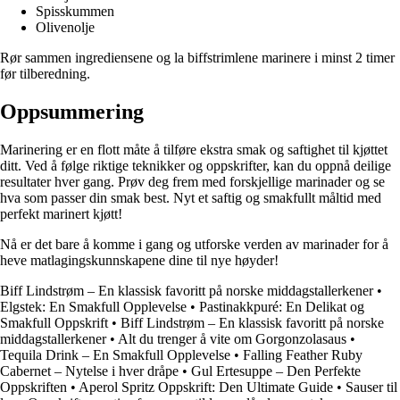
Spisskummen
Olivenolje
Rør sammen ingrediensene og la biffstrimlene marinere i minst 2 timer
før tilberedning.
Oppsummering
Marinering er en flott måte å tilføre ekstra smak og saftighet til kjøttet
ditt. Ved å følge riktige teknikker og oppskrifter, kan du oppnå deilige
resultater hver gang. Prøv deg frem med forskjellige marinader og se
hva som passer din smak best. Nyt et saftig og smakfullt måltid med
perfekt marinert kjøtt!
Nå er det bare å komme i gang og utforske verden av marinader for å
heve matlagingskunnskapene dine til nye høyder!
Biff Lindstrøm – En klassisk favoritt på norske middagstallerkener
•
Elgstek: En Smakfull Opplevelse
•
Pastinakkpuré: En Delikat og
Smakfull Oppskrift
•
Biff Lindstrøm – En klassisk favoritt på norske
middagstallerkener
•
Alt du trenger å vite om Gorgonzolasaus
•
Tequila Drink – En Smakfull Opplevelse
•
Falling Feather Ruby
Cabernet – Nytelse i hver dråpe
•
Gul Ertesuppe – Den Perfekte
Oppskriften
•
Aperol Spritz Oppskrift: Den Ultimate Guide
•
Sauser til