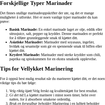
Forskjellige Typer Marinader
Det finnes utallige marinadeoppskrifter der ute, og det er mange
muligheter å utforske. Her er noen vanlige typer marinader du kan
prøve:
Basisk Marinade:
En enkel marinade laget av olje, eddik eller
sitrusjuice, salt, pepper og krydder. Denne marinaden er perfekt
for å tilføre grunnleggende smak til kjøttet ditt.
Asiatiske Marinader:
Marinader med soyasaus, ingefær,
hvitløk og sesamolje som gir en spennende smak til biffen eller
kjøttet ditt.
Krydret Marinade:
Marinader med sterke krydder som chili,
paprika og spisskummen for en ekstra smaksrik opplevelse.
Tips for Vellykket Marinering
For å oppnå best mulig resultat når du marinerer kjøttet ditt, er det noen
viktige tips du bør følge:
Velg riktig kjøtt:
Velg ferskt og kvalitetskjøtt for best resultat.
Gi det tid:
La kjøttet marinere i minst noen timer, helst over
natten, for å absorbere smakene ordentlig.
Bruk en forseglbar beholder:
Marinering i en lufttett beholder