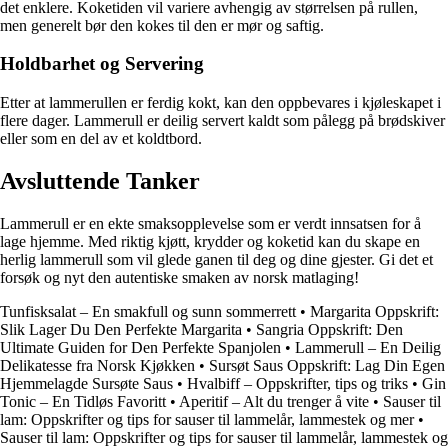
det enklere. Koketiden vil variere avhengig av størrelsen på rullen,
men generelt bør den kokes til den er mør og saftig.
Holdbarhet og Servering
Etter at lammerullen er ferdig kokt, kan den oppbevares i kjøleskapet i
flere dager. Lammerull er deilig servert kaldt som pålegg på brødskiver
eller som en del av et koldtbord.
Avsluttende Tanker
Lammerull er en ekte smaksopplevelse som er verdt innsatsen for å
lage hjemme. Med riktig kjøtt, krydder og koketid kan du skape en
herlig lammerull som vil glede ganen til deg og dine gjester. Gi det et
forsøk og nyt den autentiske smaken av norsk matlaging!
Tunfisksalat – En smakfull og sunn sommerrett
•
Margarita Oppskrift:
Slik Lager Du Den Perfekte Margarita
•
Sangria Oppskrift: Den
Ultimate Guiden for Den Perfekte Spanjolen
•
Lammerull – En Deilig
Delikatesse fra Norsk Kjøkken
•
Sursøt Saus Oppskrift: Lag Din Egen
Hjemmelagde Sursøte Saus
•
Hvalbiff – Oppskrifter, tips og triks
•
Gin
Tonic – En Tidløs Favoritt
•
Aperitif – Alt du trenger å vite
•
Sauser til
lam: Oppskrifter og tips for sauser til lammelår, lammestek og mer
•
Sauser til lam: Oppskrifter og tips for sauser til lammelår, lammestek og