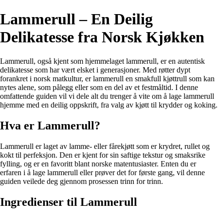
Lammerull – En Deilig
Delikatesse fra Norsk Kjøkken
Lammerull, også kjent som hjemmelaget lammerull, er en autentisk
delikatesse som har vært elsket i generasjoner. Med røtter dypt
forankret i norsk matkultur, er lammerull en smakfull kjøttrull som kan
nytes alene, som pålegg eller som en del av et festmåltid. I denne
omfattende guiden vil vi dele alt du trenger å vite om å lage lammerull
hjemme med en deilig oppskrift, fra valg av kjøtt til krydder og koking.
Hva er Lammerull?
Lammerull er laget av lamme- eller fårekjøtt som er krydret, rullet og
kokt til perfeksjon. Den er kjent for sin saftige tekstur og smaksrike
fylling, og er en favoritt blant norske matentusiaster. Enten du er
erfaren i å lage lammerull eller prøver det for første gang, vil denne
guiden veilede deg gjennom prosessen trinn for trinn.
Ingredienser til Lammerull