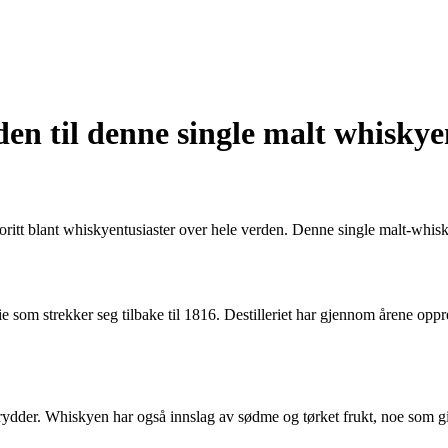
en til denne single malt whiskye
oritt blant whiskyentusiaster over hele verden. Denne single malt-whisk
rie som strekker seg tilbake til 1816. Destilleriet har gjennom årene opp
krydder. Whiskyen har også innslag av sødme og tørket frukt, noe som g