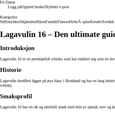
Fri Dame
Logg på
Opprett bruker
Nyheter e-post
Kategorier
Stil
Smykker
Skjønnhet
Hjem
Familie
Fitness
Helse
Å spise
Kreativ
Erotikk
Lagavulin 16 – Den ultimate guid
Introduksjon
Lagavulin 16 er en prestisjefylt whisky som har etablert seg som en fav
Historie
Lagavulin destilleri ligger på øya Islay i Skottland og har en lang histo
whisky.
Smaksprofil
Lagavulin 16 har en rik og røykfull smak med hint av sjøsalt, torv og 