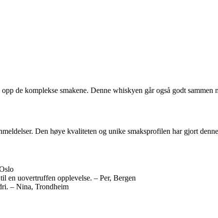
pne opp de komplekse smakene. Denne whiskyen går også godt sammen med
eldelser. Den høye kvaliteten og unike smaksprofilen har gjort denne w
 Oslo
l en uovertruffen opplevelse. – Per, Bergen
dri. – Nina, Trondheim