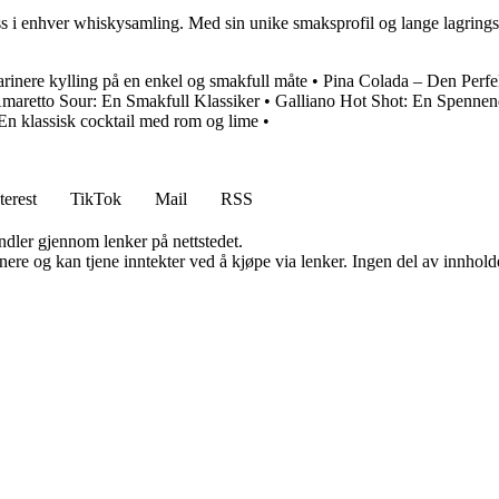
ss i enhver whiskysamling. Med sin unike smaksprofil og lange lagrings
rinere kylling på en enkel og smakfull måte
•
Pina Colada – Den Perfe
Amaretto Sour: En Smakfull Klassiker
•
Galliano Hot Shot: En Spennen
 En klassisk cocktail med rom og lime
•
terest
TikTok
Mail
RSS
andler gjennom lenker på nettstedet.
re og kan tjene inntekter ved å kjøpe via lenker. Ingen del av innholdet