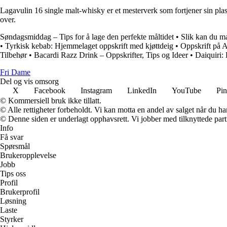
Lagavulin 16 single malt-whisky er et mesterverk som fortjener sin pla
over.
Søndagsmiddag – Tips for å lage den perfekte måltidet
•
Slik kan du ma
•
Tyrkisk kebab: Hjemmelaget oppskrift med kjøttdeig
•
Oppskrift på 
Tilbehør
•
Bacardi Razz Drink – Oppskrifter, Tips og Ideer
•
Daiquiri:
Fri Dame
Del og vis omsorg
X
Facebook
Instagram
LinkedIn
YouTube
Pin
© Kommersiell bruk ikke tillatt.
© Alle rettigheter forbeholdt. Vi kan motta en andel av salget når du h
© Denne siden er underlagt opphavsrett. Vi jobber med tilknyttede partne
Info
Få svar
Spørsmål
Brukeropplevelse
Jobb
Tips oss
Profil
Brukerprofil
Løsning
Laste
Styrker