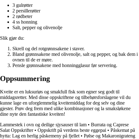
3 gulrøtter
2 persillerøtter
2 rødbeter
4 ss honning
Salt, pepper og olivenolje
Slik gjør du:
Skrell og del rotgrønnsakene i staver.
Bland grønnsakene med olivenolje, salt og pepper, og bak dem i
ovnen til de er møre.
Pensle grønnsakene med honningglasur før servering.
Oppsummering
Kveite er en luksuriøs og smakfull fisk som egner seg godt til
middagsretter. Med disse oppskriftene og tilbehørsforslagene vil du
kunne lage en uforglemmelig kveitemiddag for deg selv og dine
gjester. Prøv deg frem med ulike kombinasjoner og la smaksløkene
dine nyte den fantastiske kveiten!
Lammestek i ovn og deilige sjysauser til lam
•
Burrata og Caprese
Salat Oppskrifter
•
Oppskrift på verdens beste eggepai
•
Påskemat på
hytta: Lag en herlig påskemeny på fjellet
•
Pølse og Makaronigrateng