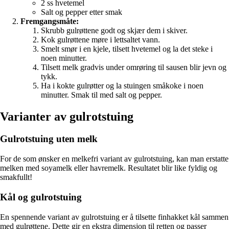
2 ss hvetemel
Salt og pepper etter smak
Fremgangsmåte:
Skrubb gulrøttene godt og skjær dem i skiver.
Kok gulrøttene møre i lettsaltet vann.
Smelt smør i en kjele, tilsett hvetemel og la det steke i
noen minutter.
Tilsett melk gradvis under omrøring til sausen blir jevn og
tykk.
Ha i kokte gulrøtter og la stuingen småkoke i noen
minutter. Smak til med salt og pepper.
Varianter av gulrotstuing
Gulrotstuing uten melk
For de som ønsker en melkefri variant av gulrotstuing, kan man erstatte
melken med soyamelk eller havremelk. Resultatet blir like fyldig og
smakfullt!
Kål og gulrotstuing
En spennende variant av gulrotstuing er å tilsette finhakket kål sammen
med gulrøttene. Dette gir en ekstra dimensjon til retten og passer