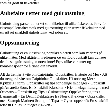
spesielt godt til fiskeretter.
Anbefalte retter med gulrotstuing
Gulrotstuing passer utmerket som tilbehør til ulike fiskeretter. Prøv for
eksempel lettsaltet torsk med gulrotstuing eller server fiskekaker med
en søt og smakfull gulrotstuing ved siden av.
Oppsummering
Gulrotstuing er en klassisk og populær siderett som kan varieres på
ulike måter. Med riktige ingredienser og en god oppskrift kan du lage
den beste gulrotstuingen noensinne! Prøv ulike varianter og
kombinasjoner for å finne din favoritt.
Alt du trenger å vite om Caipirinha: Oppskrifter, Historie og Mer
•
Alt
du trenger å vite om Caipirinha: Oppskrifter, Historie og Mer
•
Kjøttdeig i form: Oppskrifter og tips for deilige middager
•
Oppskrift
på Amaretto Sour: En Smakfull Klassiker
•
Hjemmelaget Lasagne med
Ostesaus – Oppskrift og Tips
•
Gulrotstuing: Oppskrifter og tips
•
Lammerull – En Deilig Delikatesse fra Norsk Kjøkken
•
Oppskrifter
med Scampi: Marinert Scampi til Tapas
•
Gyros oppskrift: En smakfull
reise til Hellas i ditt eget kjøkken
•