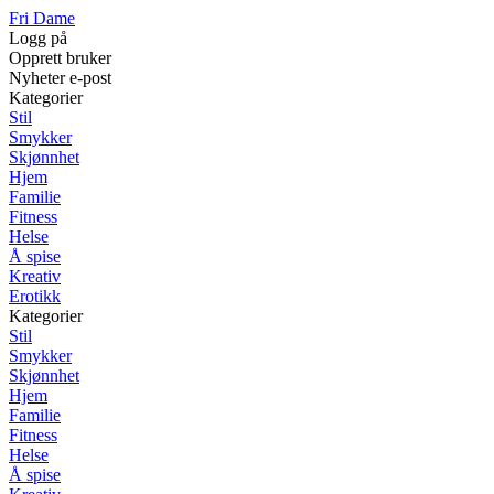
Fri Dame
Logg på
Opprett bruker
Nyheter e-post
Kategorier
Stil
Smykker
Skjønnhet
Hjem
Familie
Fitness
Helse
Å spise
Kreativ
Erotikk
Kategorier
Stil
Smykker
Skjønnhet
Hjem
Familie
Fitness
Helse
Å spise