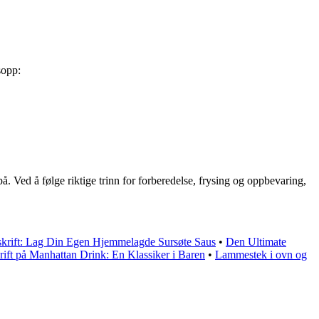
sopp:
å. Ved å følge riktige trinn for forberedelse, frysing og oppbevaring,
skrift: Lag Din Egen Hjemmelagde Sursøte Saus
•
Den Ultimate
ift på Manhattan Drink: En Klassiker i Baren
•
Lammestek i ovn og