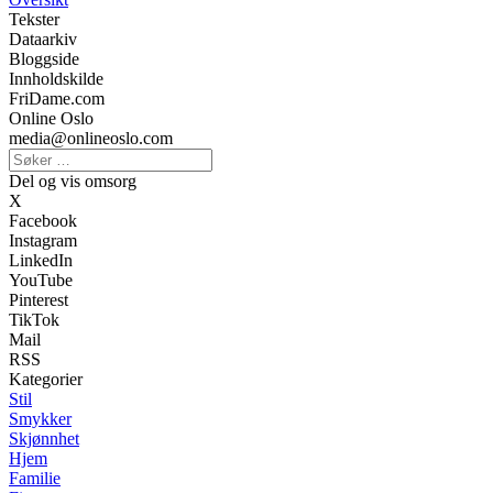
Tekster
Dataarkiv
Bloggside
Innholdskilde
FriDame.com
Online Oslo
media@onlineoslo.com
Del og vis omsorg
X
Facebook
Instagram
LinkedIn
YouTube
Pinterest
TikTok
Mail
RSS
Kategorier
Stil
Smykker
Skjønnhet
Hjem
Familie