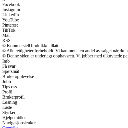
Facebook
Instagram
LinkedIn
YouTube
Pinterest
TikTok
Mail
RSS
© Kommersiell bruk ikke tillatt.
© Alle rettigheter forbeholdt. Vi kan motta en andel av salget når du 
© Denne siden er underlagt opphavsrett. Vi jobber med tilknyttede partn
Info
Få svar
Spørsmål
Brukeropplevelse
Jobb
Tips oss
Profil
Brukerprofil
Løsning
Laste
Styrker
Hjelpemidler
Navigasjonslenker
Oversikt