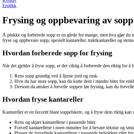
Kreativ
Erotikk
Frysing og oppbevaring av sopp:
Å plukke og forberede sopp er en glede for mange, men hva gjør du når
fryse og oppbevare sopp, spesielt kantareller, traktkantareller og stein
Hvordan forberede sopp for frysing
Når det gjelder å fryse sopp, er det viktig å forberede den riktig for å 
Rens sopp grundig ved å fjerne jord og rusk.
Hvis du har store sopp, kan du kutte dem i mindre biter for enk
Dersom du ønsker å forvelle soppen før frysing, kan du forvell
Hvordan fryse kantareller
Kantareller er en favoritt blant soppelskere, og å fryse dem riktig kan s
Rens og skjær kantarellene i passende biter.
Forvell kantarellene i noen minutter for å bevare tekstur og sma
Plasser de forvellede kantarellene i passende beholdere eller fry