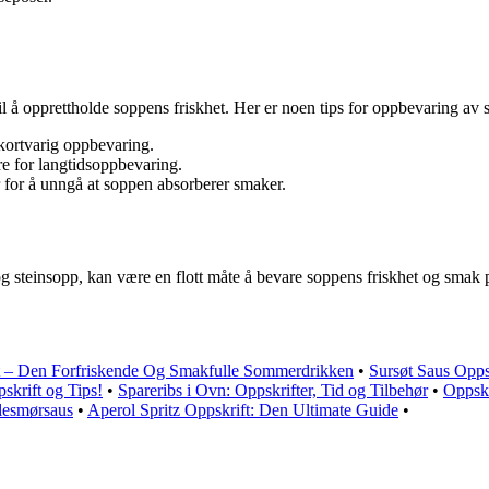
il å opprettholde soppens friskhet. Her er noen tips for oppbevaring av 
 kortvarig oppbevaring.
e for langtidsoppbevaring.
for å unngå at soppen absorberer smaker.
og steinsopp, kan være en flott måte å bevare soppens friskhet og smak p
t – Den Forfriskende Og Smakfulle Sommerdrikken
•
Sursøt Saus Opp
skrift og Tips!
•
Spareribs i Ovn: Oppskrifter, Tid og Tilbehør
•
Oppskr
plesmørsaus
•
Aperol Spritz Oppskrift: Den Ultimate Guide
•