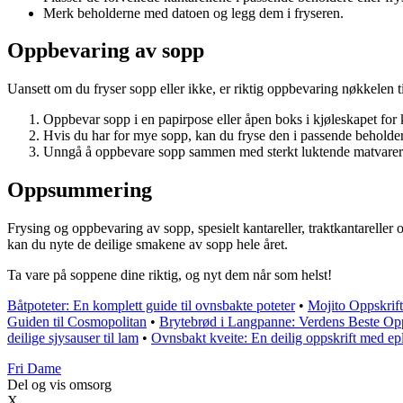
Merk beholderne med datoen og legg dem i fryseren.
Oppbevaring av sopp
Uansett om du fryser sopp eller ikke, er riktig oppbevaring nøkkelen t
Oppbevar sopp i en papirpose eller åpen boks i kjøleskapet for
Hvis du har for mye sopp, kan du fryse den i passende beholder
Unngå å oppbevare sopp sammen med sterkt luktende matvarer 
Oppsummering
Frysing og oppbevaring av sopp, spesielt kantareller, traktkantareller 
kan du nyte de deilige smakene av sopp hele året.
Ta vare på soppene dine riktig, og nyt dem når som helst!
Båtpoteter: En komplett guide til ovnsbakte poteter
•
Mojito Oppskrif
Guiden til Cosmopolitan
•
Brytebrød i Langpanne: Verdens Beste Opp
deilige sjysauser til lam
•
Ovnsbakt kveite: En deilig oppskrift med e
Fri Dame
Del og vis omsorg
X