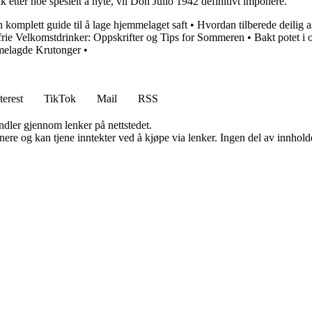
k etter noe spesielt å nyte, vil Don Julio 1942 definitivt imponere.
 komplett guide til å lage hjemmelaget saft
•
Hvordan tilberede deilig a
rie Velkomstdrinker: Oppskrifter og Tips for Sommeren
•
Bakt potet i 
melagde Krutonger
•
terest
TikTok
Mail
RSS
andler gjennom lenker på nettstedet.
re og kan tjene inntekter ved å kjøpe via lenker. Ingen del av innholdet