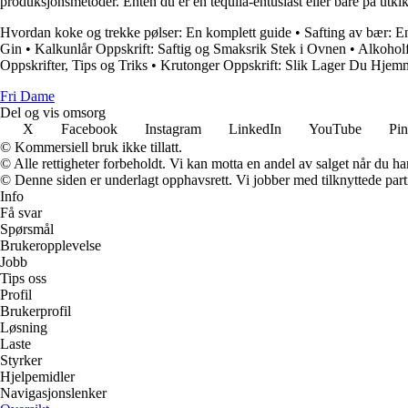
produksjonsmetoder. Enten du er en tequila-entusiast eller bare på utkik
Hvordan koke og trekke pølser: En komplett guide
•
Safting av bær: En
Gin
•
Kalkunlår Oppskrift: Saftig og Smaksrik Stek i Ovnen
•
Alkoholf
Oppskrifter, Tips og Triks
•
Krutonger Oppskrift: Slik Lager Du Hjem
Fri Dame
Del og vis omsorg
X
Facebook
Instagram
LinkedIn
YouTube
Pin
© Kommersiell bruk ikke tillatt.
© Alle rettigheter forbeholdt. Vi kan motta en andel av salget når du h
© Denne siden er underlagt opphavsrett. Vi jobber med tilknyttede partne
Info
Få svar
Spørsmål
Brukeropplevelse
Jobb
Tips oss
Profil
Brukerprofil
Løsning
Laste
Styrker
Hjelpemidler
Navigasjonslenker