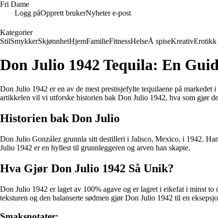
Fri Dame
Logg på
Opprett bruker
Nyheter e-post
Kategorier
Stil
Smykker
Skjønnhet
Hjem
Familie
Fitness
Helse
Å spise
Kreativ
Erotikk
Don Julio 1942 Tequila: En Guid
Don Julio 1942 er en av de mest prestisjefylte tequilaene på markedet
artikkelen vil vi utforske historien bak Don Julio 1942, hva som gjør 
Historien bak Don Julio
Don Julio González grunnla sitt destilleri i Jalisco, Mexico, i 1942. 
Julio 1942 er en hyllest til grunnleggeren og arven han skapte.
Hva Gjør Don Julio 1942 Så Unik?
Don Julio 1942 er laget av 100% agave og er lagret i eikefat i minst to
teksturen og den balanserte sødmen gjør Don Julio 1942 til en eksepsjo
Smaksnotater: