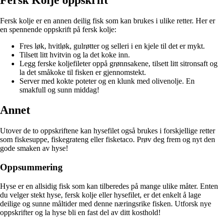
Fersk kolje er en annen deilig fisk som kan brukes i ulike retter. Her er
en spennende oppskrift på fersk kolje:
Fres løk, hvitløk, gulrøtter og selleri i en kjele til det er mykt.
Tilsett litt hvitvin og la det koke inn.
Legg ferske koljefileter oppå grønnsakene, tilsett litt sitronsaft og
la det småkoke til fisken er gjennomstekt.
Server med kokte poteter og en klunk med olivenolje. En
smakfull og sunn middag!
Annet
Utover de to oppskriftene kan hysefilet også brukes i forskjellige retter
som fiskesuppe, fiskegrateng eller fisketaco. Prøv deg frem og nyt den
gode smaken av hyse!
Oppsummering
Hyse er en allsidig fisk som kan tilberedes på mange ulike måter. Enten
du velger stekt hyse, fersk kolje eller hysefilet, er det enkelt å lage
deilige og sunne måltider med denne næringsrike fisken. Utforsk nye
oppskrifter og la hyse bli en fast del av ditt kosthold!