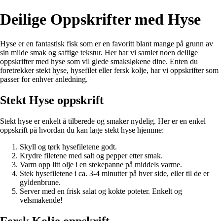
Deilige Oppskrifter med Hyse
Hyse er en fantastisk fisk som er en favoritt blant mange på grunn av
sin milde smak og saftige tekstur. Her har vi samlet noen deilige
oppskrifter med hyse som vil glede smaksløkene dine. Enten du
foretrekker stekt hyse, hysefilet eller fersk kolje, har vi oppskrifter som
passer for enhver anledning.
Stekt Hyse oppskrift
Stekt hyse er enkelt å tilberede og smaker nydelig. Her er en enkel
oppskrift på hvordan du kan lage stekt hyse hjemme:
Skyll og tørk hysefiletene godt.
Krydre filetene med salt og pepper etter smak.
Varm opp litt olje i en stekepanne på middels varme.
Stek hysefiletene i ca. 3-4 minutter på hver side, eller til de er
gyldenbrune.
Server med en frisk salat og kokte poteter. Enkelt og
velsmakende!
Fersk Kolje oppskrift