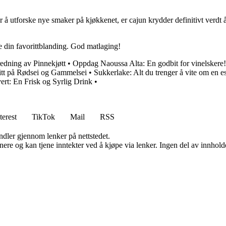
er å utforske nye smaker på kjøkkenet, er cajun krydder definitivt verd
e din favorittblanding. God matlaging!
edning av Pinnekjøtt
•
Oppdag Naoussa Alta: En godbit for vinelskere!
tt på Rødsei og Gammelsei
•
Sukkerlake: Alt du trenger å vite om en es
ert: En Frisk og Syrlig Drink
•
terest
TikTok
Mail
RSS
andler gjennom lenker på nettstedet.
re og kan tjene inntekter ved å kjøpe via lenker. Ingen del av innholdet