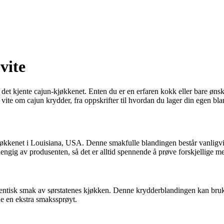
vite
et kjente cajun-kjøkkenet. Enten du er en erfaren kokk eller bare ønsk
å vite om cajun krydder, fra oppskrifter til hvordan du lager din egen bl
jøkkenet i Louisiana, USA. Denne smakfulle blandingen består vanligvis
gig av produsenten, så det er alltid spennende å prøve forskjellige me
isk smak av sørstatenes kjøkken. Denne krydderblandingen kan brukes til 
ine en ekstra smakssprøyt.