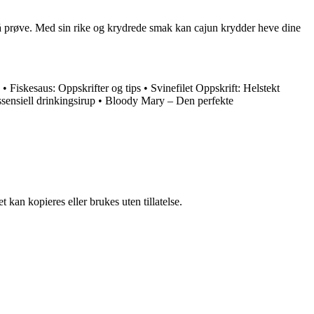
t å prøve. Med sin rike og krydrede smak kan cajun krydder heve dine
•
Fiskesaus: Oppskrifter og tips
•
Svinefilet Oppskrift: Helstekt
sensiell drinkingsirup
•
Bloody Mary – Den perfekte
 kan kopieres eller brukes uten tillatelse.