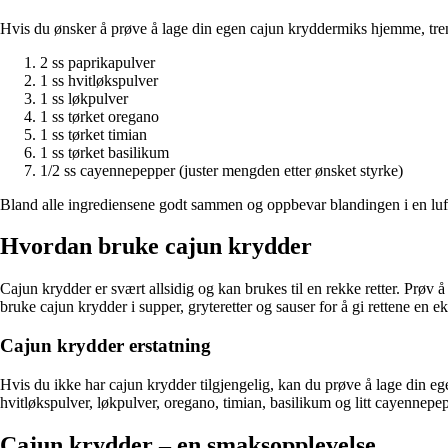
Hvis du ønsker å prøve å lage din egen cajun kryddermiks hjemme, tren
2 ss paprikapulver
1 ss hvitløkspulver
1 ss løkpulver
1 ss tørket oregano
1 ss tørket timian
1 ss tørket basilikum
1/2 ss cayennepepper (juster mengden etter ønsket styrke)
Bland alle ingrediensene godt sammen og oppbevar blandingen i en luftt
Hvordan bruke cajun krydder
Cajun krydder er svært allsidig og kan brukes til en rekke retter. Prøv å
bruke cajun krydder i supper, gryteretter og sauser for å gi rettene en e
Cajun krydder erstatning
Hvis du ikke har cajun krydder tilgjengelig, kan du prøve å lage din 
hvitløkspulver, løkpulver, oregano, timian, basilikum og litt cayennep
Cajun krydder – en smaksopplevelse