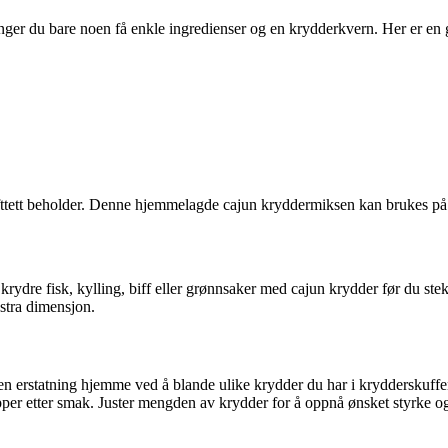
ger du bare noen få enkle ingredienser og en krydderkvern. Her er en 
ett beholder. Denne hjemmelagde cajun kryddermiksen kan brukes på alt 
 krydre fisk, kylling, biff eller grønnsaker med cajun krydder før du ste
kstra dimensjon.
egen erstatning hjemme ved å blande ulike krydder du har i krydderskuf
epper etter smak. Juster mengden av krydder for å oppnå ønsket styrke o