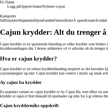
Fri Dame
Logg på
Opprett bruker
Nyheter e-post
Kategorier
Stil
Smykker
Skjønnhet
Hjem
Familie
Fitness
Helse
Å spise
Kreativ
Erotikk
Cajun krydder: Alt du trenger å 
Cajun krydder er en spennende blanding av ulike krydder som brukes i d
kryddersamlingen din. I denne artikkelen vil vi utforske alt du trenger 
Hva er cajun krydder?
Cajun krydder er en robust krydderblanding inspirert av det kreolske k
cayennepepper og mer. Cajun krydder kan variere i styrke og smak avhen
Ay cajun ba krydder
En populær variant av cajun krydder er Ay Cajun Ba, som tilbyr en autent
krydder er også et flott tilskudd til marinader og rubs for å gi rettene d
Cajun kryddermiks oppskrift