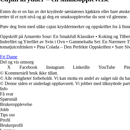
Enten du er en fan av det krydrede sørstatenes kjøkken eller bare ønsk
retter til et nytt nivå og gi deg en smaksopplevelse du sent vil glemme.
Prøv deg frem med ulike cajun kryddermerker og oppskrifter for å finn
Oppskrift på Amaretto Sour: En Smakfull Klassiker
•
Koking og Tilber
Indrefilet og Ytrefilet av Svin i Ovn
•
Gammelsalta Sei: En Nærmere Ti
tomatjuicedrinken
•
Pina Colada – Den Perfekte Oppskriften
•
Sure Siv
Fri Dame
Del og vis omsorg
X
Facebook
Instagram
LinkedIn
YouTube
Pin
© Kommersiell bruk ikke tillatt.
© Alle rettigheter forbeholdt. Vi kan motta en andel av salget når du h
© Denne siden er underlagt opphavsrett. Vi jobber med tilknyttede partne
Info
Få svar
Spørsmål
Brukeropplevelse
Jobb
Tips oss
Profil
Brukerprofil