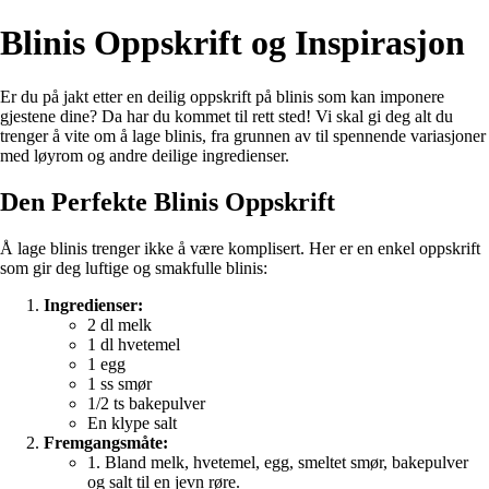
Blinis Oppskrift og Inspirasjon
Er du på jakt etter en deilig oppskrift på blinis som kan imponere
gjestene dine? Da har du kommet til rett sted! Vi skal gi deg alt du
trenger å vite om å lage blinis, fra grunnen av til spennende variasjoner
med løyrom og andre deilige ingredienser.
Den Perfekte Blinis Oppskrift
Å lage blinis trenger ikke å være komplisert. Her er en enkel oppskrift
som gir deg luftige og smakfulle blinis:
Ingredienser:
2 dl melk
1 dl hvetemel
1 egg
1 ss smør
1/2 ts bakepulver
En klype salt
Fremgangsmåte:
1. Bland melk, hvetemel, egg, smeltet smør, bakepulver
og salt til en jevn røre.