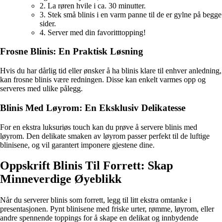
2. La røren hvile i ca. 30 minutter.
3. Stek små blinis i en varm panne til de er gylne på begge
sider.
4. Server med din favoritttopping!
Frosne Blinis: En Praktisk Løsning
Hvis du har dårlig tid eller ønsker å ha blinis klare til enhver anledning,
kan frosne blinis være redningen. Disse kan enkelt varmes opp og
serveres med ulike pålegg.
Blinis Med Løyrom: En Eksklusiv Delikatesse
For en ekstra luksuriøs touch kan du prøve å servere blinis med
løyrom. Den delikate smaken av løyrom passer perfekt til de luftige
blinisene, og vil garantert imponere gjestene dine.
Oppskrift Blinis Til Forrett: Skap
Minneverdige Øyeblikk
Når du serverer blinis som forrett, legg til litt ekstra omtanke i
presentasjonen. Pynt blinisene med friske urter, rømme, løyrom, eller
andre spennende toppings for å skape en delikat og innbydende