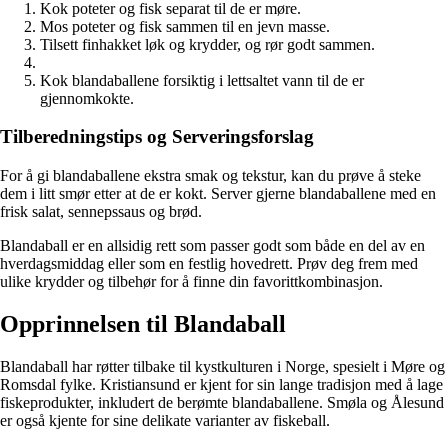
Kok poteter og fisk separat til de er møre.
Mos poteter og fisk sammen til en jevn masse.
Tilsett finhakket løk og krydder, og rør godt sammen.
Kok blandaballene forsiktig i lettsaltet vann til de er
gjennomkokte.
Tilberedningstips og Serveringsforslag
For å gi blandaballene ekstra smak og tekstur, kan du prøve å steke
dem i litt smør etter at de er kokt. Server gjerne blandaballene med en
frisk salat, sennepssaus og brød.
Blandaball er en allsidig rett som passer godt som både en del av en
hverdagsmiddag eller som en festlig hovedrett. Prøv deg frem med
ulike krydder og tilbehør for å finne din favorittkombinasjon.
Opprinnelsen til Blandaball
Blandaball har røtter tilbake til kystkulturen i Norge, spesielt i Møre og
Romsdal fylke. Kristiansund er kjent for sin lange tradisjon med å lage
fiskeprodukter, inkludert de berømte blandaballene. Smøla og Ålesund
er også kjente for sine delikate varianter av fiskeball.