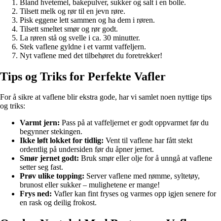
Bland hvetemel, bakepulver, sukker og salt i en bolle.
Tilsett melk og rør til en jevn røre.
Pisk eggene lett sammen og ha dem i røren.
Tilsett smeltet smør og rør godt.
La røren stå og svelle i ca. 30 minutter.
Stek vaflene gyldne i et varmt vaffeljern.
Nyt vaflene med det tilbehøret du foretrekker!
Tips og Triks for Perfekte Vafler
For å sikre at vaflene blir ekstra gode, har vi samlet noen nyttige tips
og triks:
Varmt jern:
Pass på at vaffeljernet er godt oppvarmet før du
begynner stekingen.
Ikke løft lokket for tidlig:
Vent til vaflene har fått stekt
ordentlig på undersiden før du åpner jernet.
Smør jernet godt:
Bruk smør eller olje for å unngå at vaflene
setter seg fast.
Prøv ulike topping:
Server vaflene med rømme, syltetøy,
brunost eller sukker – mulighetene er mange!
Frys ned:
Vafler kan fint fryses og varmes opp igjen senere for
en rask og deilig frokost.