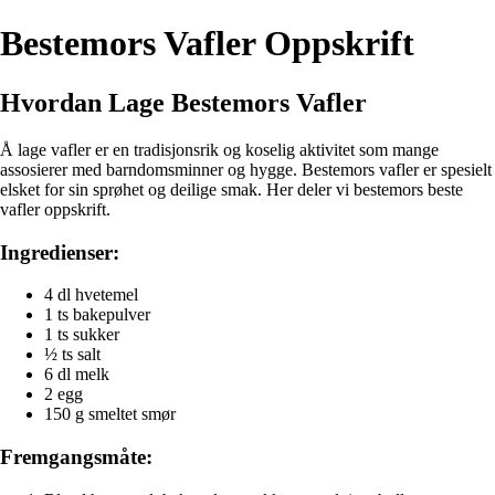
Bestemors Vafler Oppskrift
Hvordan Lage Bestemors Vafler
Å lage vafler er en tradisjonsrik og koselig aktivitet som mange
assosierer med barndomsminner og hygge. Bestemors vafler er spesielt
elsket for sin sprøhet og deilige smak. Her deler vi bestemors beste
vafler oppskrift.
Ingredienser:
4 dl hvetemel
1 ts bakepulver
1 ts sukker
½ ts salt
6 dl melk
2 egg
150 g smeltet smør
Fremgangsmåte: