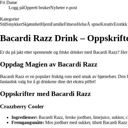
Fri Dame
Logg på
Opprett bruker
Nyheter e-post
Kategorier
Stil
Smykker
Skjønnhet
Hjem
Familie
Fitness
Helse
Å spise
Kreativ
Erotikk
Bacardi Razz Drink – Oppskrifte
Er du på jakt etter spennende og friske drinker med Bacardi Razz? Her d
Oppdag Magien av Bacardi Razz
Bacardi Razz er en populær fruktig rom med smak av bjørnebær. Den har e
fantastisk valg for å gi drinkene dine det ekstra piffet!
Oppskrifter med Bacardi Razz
Crazzberry Cooler
Ingredienser:
Bacardi Razz, ferske jordbær, limejuice, sukker, 
Fremgangsmåte:
Mos jordbær med sukker, tilsett Bacardi Razz o