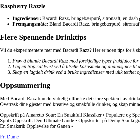
Raspberry Razzle
Ingredienser:
Bacardi Razz, bringebærpuré, sitronsaft, en dash
Fremgangsmåte:
Bland Bacardi Razz, bringebærpuré, sitronsaft 
Flere Spennende Drinktips
Vil du eksperimentere mer med Bacardi Razz? Her er noen tips for å sk
Prøv å blande Bacardi Razz med forskjellige typer fruktjuice for 
Lag en tropical twist ved å tilsette kokosmelk og ananasjuice til 
Skap en lagdelt drink ved å bruke ingredienser med ulik tetthet
Oppsummering
Med Bacardi Razz kan du virkelig utforske det store spekteret av drinkm
Overrask dine gjester med kreative og smakfulle drinker, og skap minne
Oppskrift på Amaretto Sour: En Smakfull Klassiker
•
Populære og Spe
Spritz Oppskrift: Den Ultimate Guide
•
Oppskrifter på Deilig Skinkeg
En Smaksrik Opplevelse for Ganen
•
Fri Dame