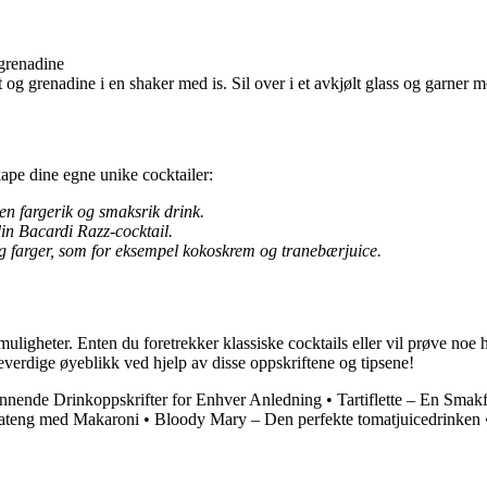
 grenadine
og grenadine i en shaker med is. Sil over i et avkjølt glass og garner m
ape dine egne unike cocktailer:
en fargerik og smaksrik drink.
din Bacardi Razz-cocktail.
 og farger, som for eksempel kokoskrem og tranebærjuice.
uligheter. Enten du foretrekker klassiske cocktails eller vil prøve noe 
verdige øyeblikk ved hjelp av disse oppskriftene og tipsene!
nnende Drinkoppskrifter for Enhver Anledning
•
Tartiflette – En Smak
rateng med Makaroni
•
Bloody Mary – Den perfekte tomatjuicedrinken