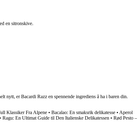
ed en sitronskive.
helt nytt, er Bacardi Razz en spennende ingrediens å ha i baren din.
full Klassiker Fra Alpene
•
Bacalao: En smaksrik delikatesse
•
Aperol
•
Ragu: En Ultimat Guide til Den Italienske Delikatessen
•
Rød Pesto –