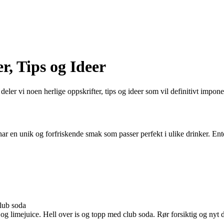
r, Tips og Ideer
eler vi noen herlige oppskrifter, tips og ideer som vil definitivt impo
n unik og forfriskende smak som passer perfekt i ulike drinker. Enten d
club soda
g limejuice. Hell over is og topp med club soda. Rør forsiktig og nyt 