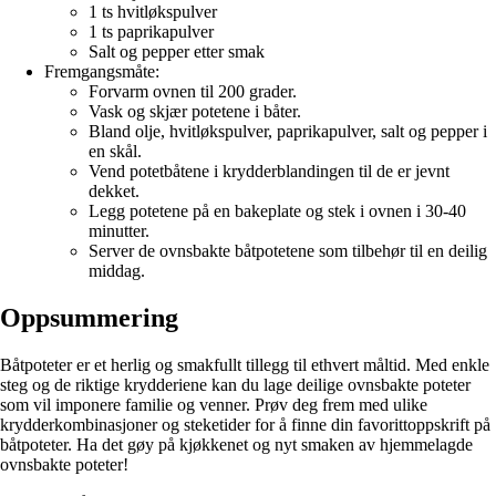
1 ts hvitløkspulver
1 ts paprikapulver
Salt og pepper etter smak
Fremgangsmåte:
Forvarm ovnen til 200 grader.
Vask og skjær potetene i båter.
Bland olje, hvitløkspulver, paprikapulver, salt og pepper i
en skål.
Vend potetbåtene i krydderblandingen til de er jevnt
dekket.
Legg potetene på en bakeplate og stek i ovnen i 30-40
minutter.
Server de ovnsbakte båtpotetene som tilbehør til en deilig
middag.
Oppsummering
Båtpoteter er et herlig og smakfullt tillegg til ethvert måltid. Med enkle
steg og de riktige krydderiene kan du lage deilige ovnsbakte poteter
som vil imponere familie og venner. Prøv deg frem med ulike
krydderkombinasjoner og steketider for å finne din favorittoppskrift på
båtpoteter. Ha det gøy på kjøkkenet og nyt smaken av hjemmelagde
ovnsbakte poteter!